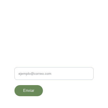
Contacto
yure@proyectopermambroz.es
TELEFONO
+34 609 97 22 39
Tu correo
Enviar