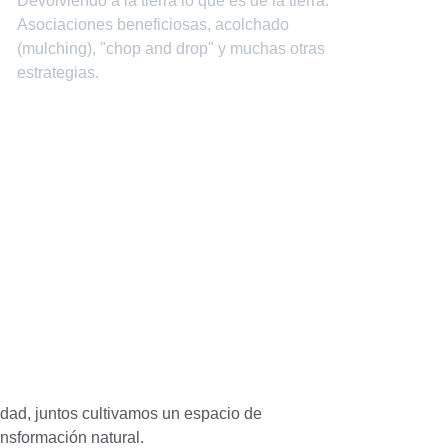
Devolviendo a la tierra lo que es de la tierra. 
Asociaciones beneficiosas, acolchado 
(mulching), "chop and drop" y muchas otras 
estrategias.
dad, juntos cultivamos un espacio de 
ansformación natural.