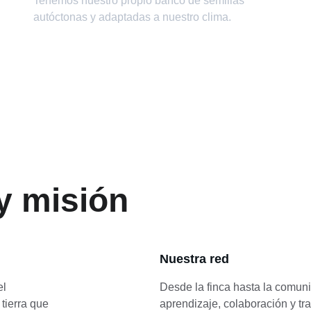
Tenemos nuestro propio banco de semillas 
autóctonas y adaptadas a nuestro clima.
 y misión
Nuestra red
l 
Desde la finca hasta la comuni
tierra que 
aprendizaje, colaboración y tr