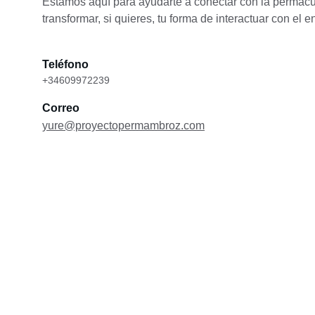
Estamos aquí para ayudarte a conectar con la permacul
transformar, si quieres, tu forma de interactuar con el e
Teléfono
+34609972239
Correo
yure@proyectopermambroz.com
Contacto
yure@proyectopermambroz.es