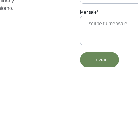
tura y 
ntorno.
Mensaje*
Enviar
TELEFONO
+34 609 97 22 39