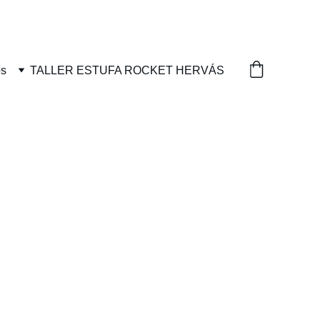
os
TALLER ESTUFA ROCKET HERVÁS
sostenible, remedios caseros basados en plantas, rutas 
lo que lo que está por hacer.