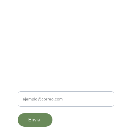
Contacto
yure@proyectopermambroz.es
TELEFONO
+34 609 97 22 39
Tu correo
Enviar